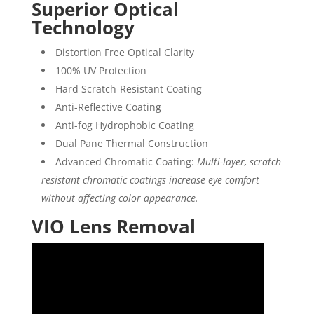
Superior Optical
Technology
Distortion Free Optical Clarity
100% UV Protection
Hard Scratch-Resistant Coating
Anti-Reflective Coating
Anti-fog Hydrophobic Coating
Dual Pane Thermal Construction
Advanced Chromatic Coating:
Multi-layer, scratch
resistant chromatic coatings increase eye comfort
without affecting color appearance.
VIO Lens Removal