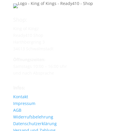
Shop:
King of Kingz
Ready410 Shop
Harthbergring 3
34613 Schwalmstadt
Öffnungszeiten:
Samstags 10:00 – 16:00 Uhr
und nach Absprache
Infos:
Kontakt
Impressum
AGB
Widerrufsbelehrung
Datenschutzerklärung
Versand und Zahlung