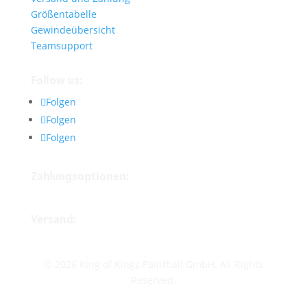
Größentabelle
Gewindeübersicht
Teamsupport
Follow us:
Folgen
Folgen
Folgen
Zahlungsoptionen:
Versand:
© 2026 King of Kingz Paintball GmbH. All Rights
Reserved.