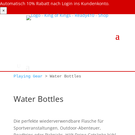
Automatisch 10% Rabatt nach Login ins Kundenkonto.
×
Playing Gear
>
Water Bottles
Water Bottles
Die perfekte wiederverwendbare Flasche für
Sportveranstaltungen, Outdoor-Abenteuer,
Roadtrips oder Picknicks. Hält Deine Getränke kühl