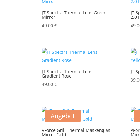
JT Spectra Thermal Lens Green
JT S
Mirror
2.0 
49,00
€
49,
JT Spectra Thermal Lens
JT S
Gradient Rose
39,
49,00
€
Angebot
VForce Grill Thermal Maskenglas
VFor
Mirror Gold
Mirr