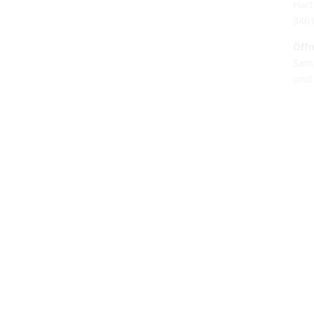
Hart
346
Öffn
Sams
und