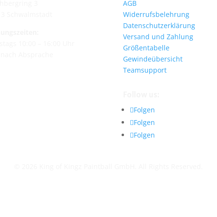
hbergring 3
AGB
13 Schwalmstadt
Widerrufsbelehrung
Datenschutzerklärung
ungszeiten:
Versand und Zahlung
tags 10:00 – 16:00 Uhr
Größentabelle
 nach Absprache
Gewindeübersicht
Teamsupport
Follow us:
Folgen
Folgen
Folgen
© 2026 King of Kingz Paintball GmbH. All Rights Reserved.