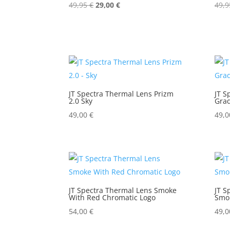
Ursprünglicher
Aktueller
49,95
€
29,00
€
49,
Preis
Preis
war:
ist:
49,95 €
29,00 €.
JT Spectra Thermal Lens Prizm
JT S
2.0 Sky
Grad
49,00
€
49,
JT Spectra Thermal Lens Smoke
JT S
With Red Chromatic Logo
Smo
54,00
€
49,