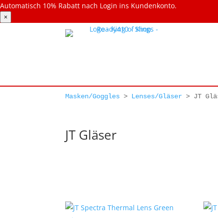
Automatisch 10% Rabatt nach Login ins Kundenkonto.
×
Masken/Goggles
>
Lenses/Gläser
>
JT Glä
JT Gläser