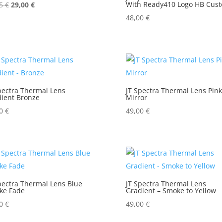
Ursprünglicher
Aktueller
With Ready410 Logo HB Cus
95
€
29,00
€
Preis
Preis
48,00
€
war:
ist:
49,95 €
29,00 €.
pectra Thermal Lens
JT Spectra Thermal Lens Pink
ient Bronze
Mirror
00
€
49,00
€
pectra Thermal Lens Blue
JT Spectra Thermal Lens
ke Fade
Gradient – Smoke to Yellow
00
€
49,00
€