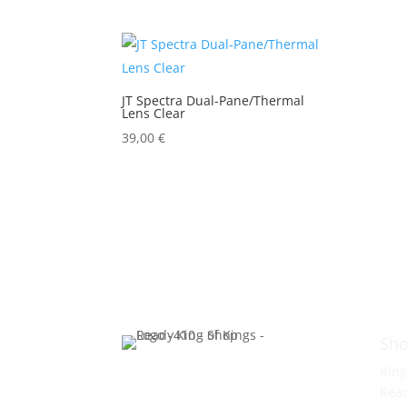
JT Spectra Dual-Pane/Thermal
Lens Clear
39,00
€
Sho
King
Rea