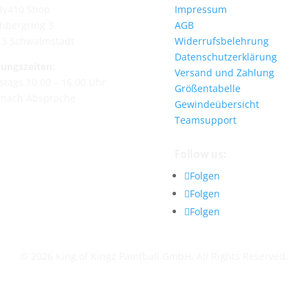
dy410 Shop
Impressum
hbergring 3
AGB
13 Schwalmstadt
Widerrufsbelehrung
Datenschutzerklärung
ungszeiten:
Versand und Zahlung
tags 10:00 – 16:00 Uhr
Größentabelle
 nach Absprache
Gewindeübersicht
Teamsupport
Follow us:
Folgen
Folgen
Folgen
© 2026 King of Kingz Paintball GmbH. All Rights Reserved.