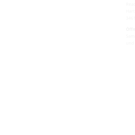
Rea
Hart
346
Öffn
Sams
und