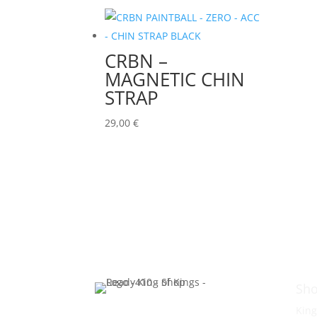
CRBN –
MAGNETIC CHIN
STRAP
29,00
€
Sho
King