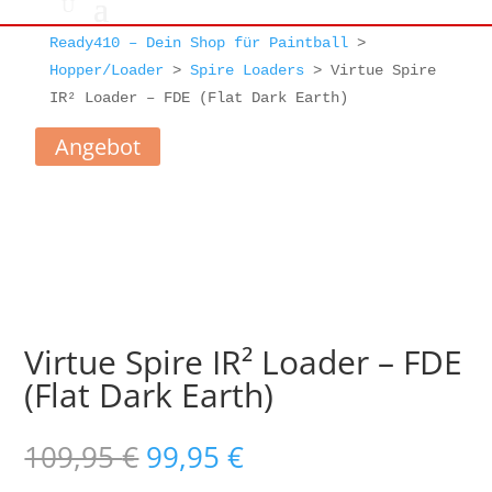
Ready410 – Dein Shop für Paintball
>
Hopper/Loader
>
Spire Loaders
>
Virtue Spire
IR² Loader – FDE (Flat Dark Earth)
Angebot
Virtue Spire IR² Loader – FDE
(Flat Dark Earth)
Ursprünglicher
Aktueller
109,95
€
99,95
€
Preis
Preis