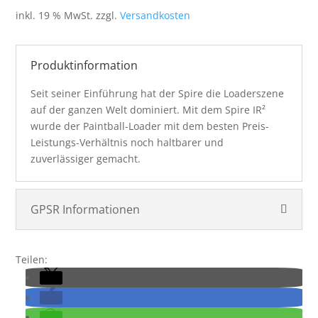
war:
ist:
inkl. 19 % MwSt.
zzgl.
Versandkosten
109,95 €
99,95 €.
Produktinformation
Seit seiner Einführung hat der Spire die Loaderszene
auf der ganzen Welt dominiert. Mit dem Spire IR²
wurde der Paintball-Loader mit dem besten Preis-
Leistungs-Verhältnis noch haltbarer und
zuverlässiger gemacht.
GPSR Informationen
Teilen: