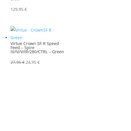
129,95
€
Virtue Crown SF-R Speed
Feed – Spire
III/IV/V/IR/280/CTRL – Green
Ursprünglicher
Aktueller
27,95
€
24,95
€
Preis
Preis
war:
ist:
27,95 €
24,95 €.