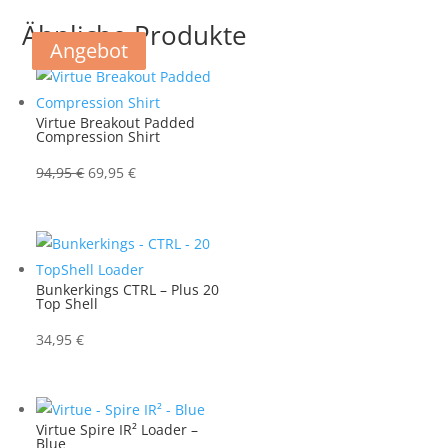
Ähnliche Produkte
Angebot
Angebot
Virtue Breakout Padded
Compression Shirt
Ursprünglicher
Aktueller
94,95
€
69,95
€
Preis
Preis
war:
ist:
94,95 €
69,95 €.
Bunkerkings CTRL – Plus 20
Top Shell
34,95
€
Virtue Spire IR² Loader –
Blue