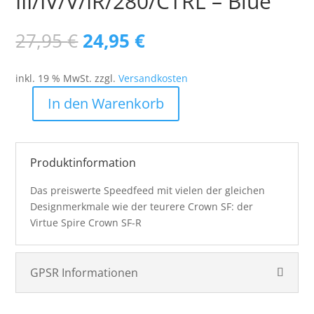
III/IV/V/IR/280/CTRL – Blue
Ursprünglicher
Aktueller
27,95
€
24,95
€
Preis
Preis
war:
ist:
inkl. 19 % MwSt.
zzgl.
Versandkosten
27,95 €
24,95 €.
In den Warenkorb
Virtue
Crown
SF-
R
Produktinformation
Speed
Das preiswerte Speedfeed mit vielen der gleichen
Feed
Designmerkmale wie der teurere Crown SF: der
-
Virtue Spire Crown SF-R
Spire
III/IV/V/IR/280/CTRL
-
GPSR Informationen
Blue
Menge