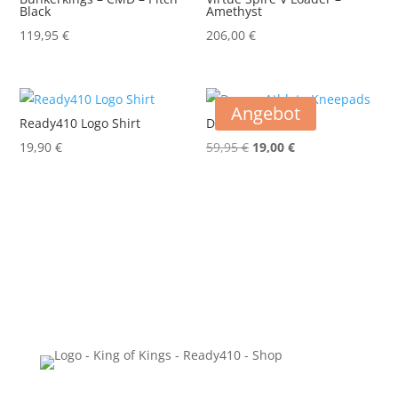
Black
Amethyst
119,95
€
206,00
€
Angebot
Ready410 Logo Shirt
DROM Knee Pads
Ursprünglicher
Aktueller
19,90
€
59,95
€
19,00
€
Preis
Preis
war:
ist:
59,95 €
19,00 €.