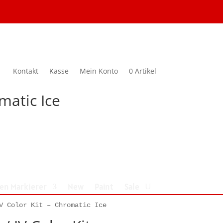
Kontakt
Kasse
Mein Konto
0 Artikel
omatic Ice
nen Markierer
New
Paint
Sale
V Color Kit – Chromatic Ice