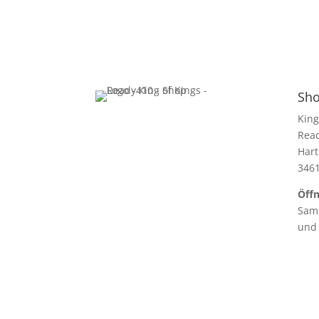
Sho
King
Rea
Hart
346
Öffn
Sams
und