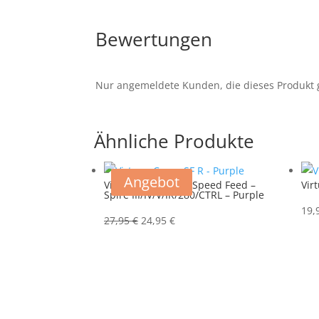
Bewertungen
Nur angemeldete Kunden, die dieses Produkt 
Ähnliche Produkte
Angebot
Virtue Crown SF-R Speed Feed –
Virt
Spire III/IV/V/IR/280/CTRL – Purple
19,
Ursprünglicher
Aktueller
27,95
€
24,95
€
Preis
Preis
war:
ist:
27,95 €
24,95 €.