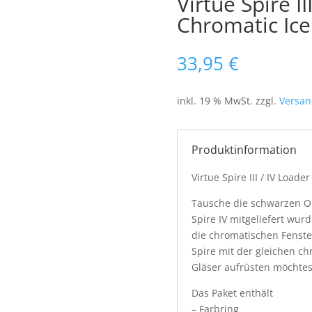
Virtue Spire III
Chromatic Ice
33,95
€
inkl. 19 % MwSt.
zzgl.
Versan
Produktinformation
Virtue Spire III / IV Load
Tausche die schwarzen Ori
Spire IV mitgeliefert wu
die chromatischen Fenste
Spire mit der gleichen c
Gläser aufrüsten möchtes
Das Paket enthält
– Farbring