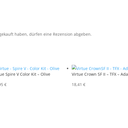
gekauft haben, dürfen eine Rezension abgeben.
ue Spire V Color Kit – Olive
Virtue Crown SF II – TFX – Ad
95
€
18,41
€