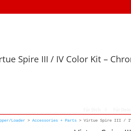
rtue Spire III / IV Color Kit – Chr
Für Dich
Für Dei
pper/Loader
>
Accessories + Parts
>
Virtue Spire III / I