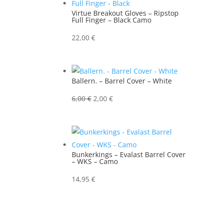
Virtue Breakout Gloves – Ripstop
Full Finger – Black Camo
22,00
€
Ballern. – Barrel Cover – White
Ursprünglicher
Aktueller
6,00
€
2,00
€
Preis
Preis
war:
ist:
6,00 €
2,00 €.
Bunkerkings – Evalast Barrel Cover
– WKS – Camo
14,95
€