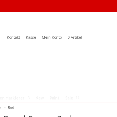
Kontakt
Kasse
Mein Konto
0 Artikel
nen Markierer
New
Paint
Sale
r – Red