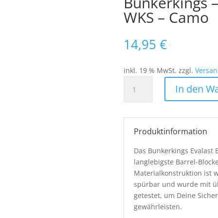
Bunkerkings –
WKS – Camo
14,95
€
inkl. 19 % MwSt.
zzgl.
Versan
Bunkerkings
In den W
-
Evalast
Barrel
Cover
Produktinformation
-
WKS
Das Bunkerkings Evalast B
-
langlebigste Barrel-Blocke
Camo
Materialkonstruktion ist 
Menge
spürbar und wurde mit ü
getestet, um Deine Sicher
gewährleisten.