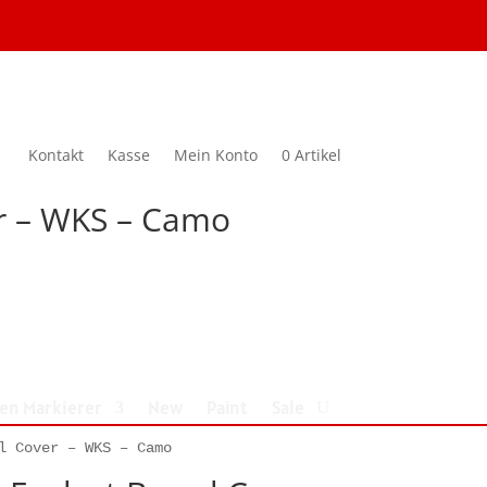
Kontakt
Kasse
Mein Konto
0 Artikel
er – WKS – Camo
nen Markierer
New
Paint
Sale
l Cover – WKS – Camo