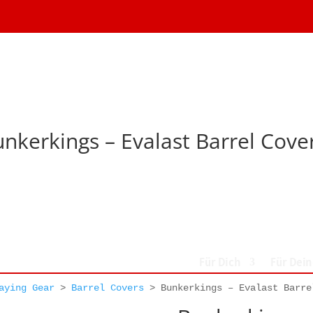
nkerkings – Evalast Barrel Cov
Für Dich
Für Dei
aying Gear
>
Barrel Covers
>
Bunkerkings – Evalast Barre