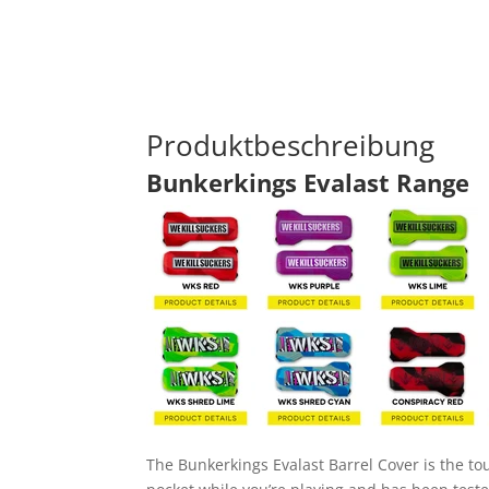
Produktbeschreibung
Bunkerkings Evalast Range
The Bunkerkings Evalast Barrel Cover is the tou