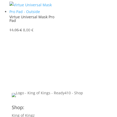
Virtue Universal Mask Pro
Pad
Ursprünglicher
Aktueller
11,95
€
8,00
€
Preis
Preis
war:
ist:
11,95 €
8,00 €.
Shop:
King of Kingz