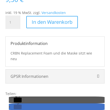
inkl. 19 % MwSt.
zzgl.
Versandkosten
CRBN
In den Warenkorb
-
OPR
REPLACEMENT
FOAM
Produktinformation
-
Maskenschaum
CRBN Replacement Foam und die Maske sitzt wie
Menge
neu
GPSR Informationen
Teilen: