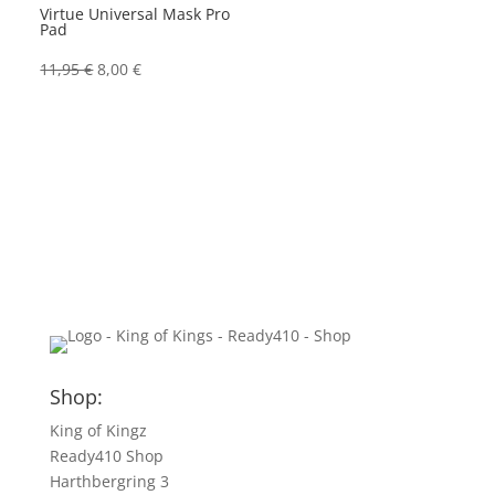
Virtue Universal Mask Pro
Pad
Ursprünglicher
Aktueller
11,95
€
8,00
€
Preis
Preis
war:
ist:
11,95 €
8,00 €.
Shop:
King of Kingz
Ready410 Shop
Harthbergring 3