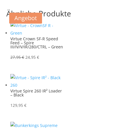
Ähnliche Produkte
Angebot
Virtue Crown SF-R Speed
Feed – Spire
III/IV/V/IR/280/CTRL – Green
Ursprünglicher
Aktueller
27,95
€
24,95
€
Preis
Preis
war:
ist:
27,95 €
24,95 €.
Virtue Spire 260 IR² Loader
– Black
129,95
€