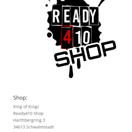
Shop:
King of Kingz
Ready410 Shop
Harthbergring 3
34613 Schwalmstadt