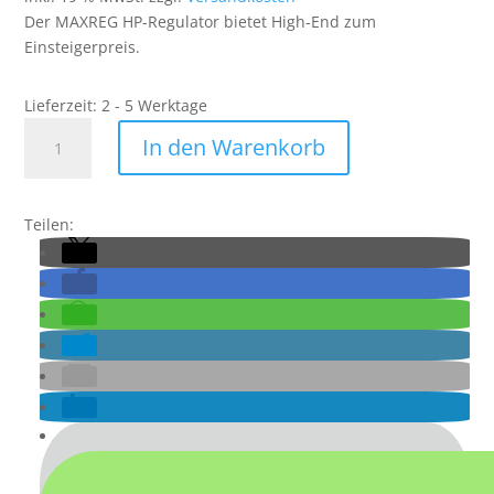
Der MAXREG HP-Regulator bietet High-End zum
Einsteigerpreis.
Lieferzeit:
2 - 5 Werktage
300bar
In den Warenkorb
Powair
MAXREG
Regulator
Teilen:
Menge