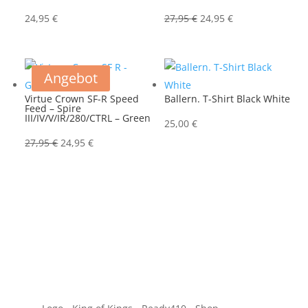
Ursprünglicher
Aktueller
24,95
€
27,95
€
24,95
€
Preis
Preis
war:
ist:
27,95 €
24,95 €.
Angebot
Virtue Crown SF-R Speed
Ballern. T-Shirt Black White
Feed – Spire
III/IV/V/IR/280/CTRL – Green
25,00
€
Ursprünglicher
Aktueller
27,95
€
24,95
€
Preis
Preis
war:
ist:
27,95 €
24,95 €.