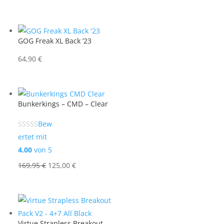
GOG Freak XL Back ’23
64,90
€
Bunkerkings – CMD – Clear
Bew
ertet mit
4.00
von 5
Ursprünglicher
Aktueller
169,95
€
125,00
€
Preis
Preis
war:
ist:
169,95 €
125,00 €.
Virtue Strapless Breakout