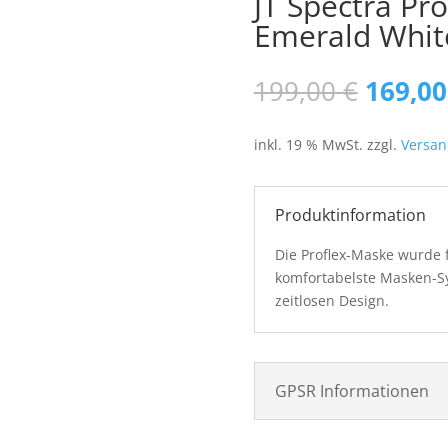
JT Spectra Pro
Emerald Whit
Ursprü
199,00
€
169,0
Preis
war:
inkl. 19 % MwSt.
zzgl.
Versan
199,00
Produktinformation
Die Proflex-Maske wurde fü
komfortabelste Masken-Sy
zeitlosen Design.
GPSR Informationen