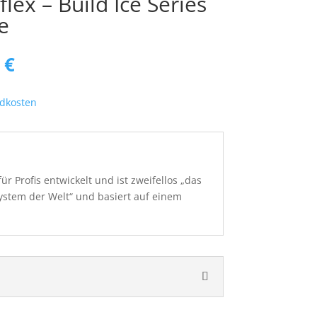
flex – Build Ice Series
e
nglicher
Aktueller
0
€
Preis
ist:
dkosten
 €
169,00 €.
r Profis entwickelt und ist zweifellos „das
stem der Welt“ und basiert auf einem