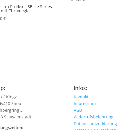
ectra Proflex – SE Ice Series
r mit Chromeglas
00
€
p:
Infos:
 of Kingz
Kontakt
dy410 Shop
Impressum
hbergring 3
AGB
13 Schwalmstadt
Widerrufsbelehrung
Datenschutzerklärung
ungszeiten: