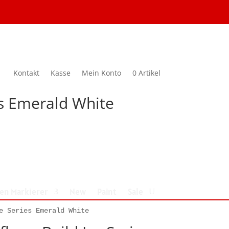
Kontakt
Kasse
Mein Konto
0 Artikel
ies Emerald White
nen Markierer
New
Paint
Sale
e Series Emerald White