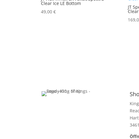
Clear Ice LE Bottom
JT Sp
Clea
49,00
€
169,
Sho
King
Rea
Hart
346
Öffn