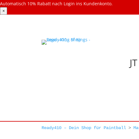
Automatisch 10% Rabatt nach Login ins Kundenkonto.
×
JT
Ready410 – Dein Shop für Paintball
>
Ma