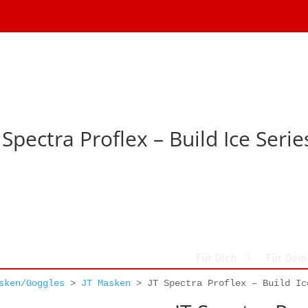
 Spectra Proflex – Build Ice Ser
Für Dich
Für Dei
sken/Goggles
>
JT Masken
>
JT Spectra Proflex – Build Ic