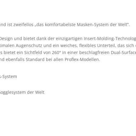
und ist zweifellos „das komfortabelste Masken-System der Welt“.
 Design und bietet dank der einzigartigen Insert-Molding-Technolo
aximalen Augenschutz und ein weiches, flexibles Unterteil, das sic
s bietet ein Sichtfeld von 260° in einer beschlagfreien Dual-Surf
d ebenfalls Standard bei allen Proflex-Modellen.
s-System
ogglesystem der Welt