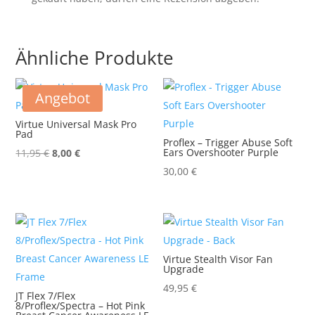
Ähnliche Produkte
Angebot
Virtue Universal Mask Pro
Pad
Proflex – Trigger Abuse Soft
Ursprünglicher
Aktueller
Ears Overshooter Purple
11,95
€
8,00
€
Preis
Preis
30,00
€
war:
ist:
11,95 €
8,00 €.
Virtue Stealth Visor Fan
Upgrade
49,95
€
JT Flex 7/Flex
8/Proflex/Spectra – Hot Pink