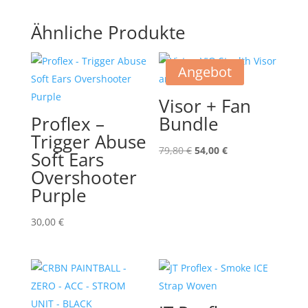
Ähnliche Produkte
Angebot
Visor + Fan
Proflex –
Bundle
Trigger Abuse
Ursprünglicher
Aktueller
79,80
€
54,00
€
Soft Ears
Preis
Preis
Overshooter
war:
ist:
Purple
79,80 €
54,00 €.
30,00
€