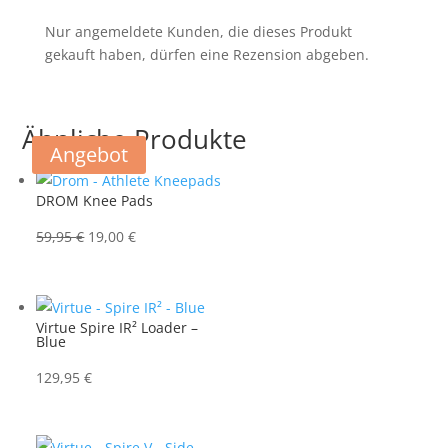
Nur angemeldete Kunden, die dieses Produkt
gekauft haben, dürfen eine Rezension abgeben.
Ähnliche Produkte
Angebot
DROM Knee Pads
Ursprünglicher
Aktueller
59,95
€
19,00
€
Preis
Preis
war:
ist:
59,95 €
19,00 €.
Virtue Spire IR² Loader –
Blue
129,95
€