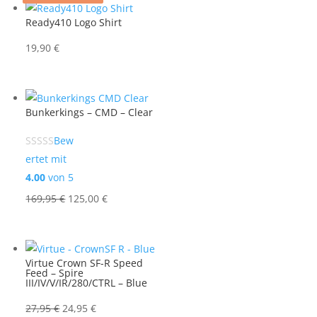
Ready410 Logo Shirt
19,90
€
Bunkerkings – CMD – Clear
Bew
ertet mit
4.00
von 5
Ursprünglicher
Aktueller
169,95
€
125,00
€
Preis
Preis
war:
ist:
169,95 €
125,00 €.
Virtue Crown SF-R Speed
Feed – Spire
III/IV/V/IR/280/CTRL – Blue
Ursprünglicher
Aktueller
27,95
€
24,95
€