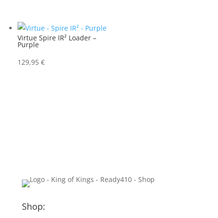
Preis
Preis
war:
ist:
27,95 €
24,95 €.
Virtue Spire IR² Loader –
Purple
129,95
€
Shop: