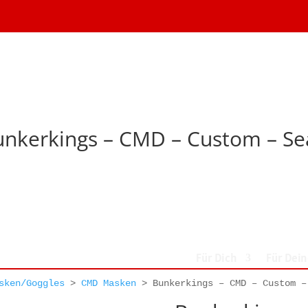
unkerkings – CMD – Custom – Se
Für Dich
Für Dei
sken/Goggles
>
CMD Masken
>
Bunkerkings – CMD – Custom –