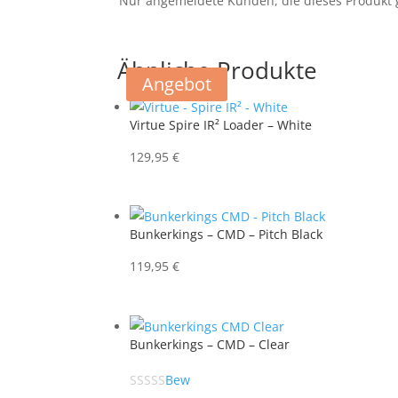
Nur angemeldete Kunden, die dieses Produkt 
Ähnliche Produkte
Angebot
Virtue Spire IR² Loader – White
129,95
€
Bunkerkings – CMD – Pitch Black
119,95
€
Bunkerkings – CMD – Clear
Bew