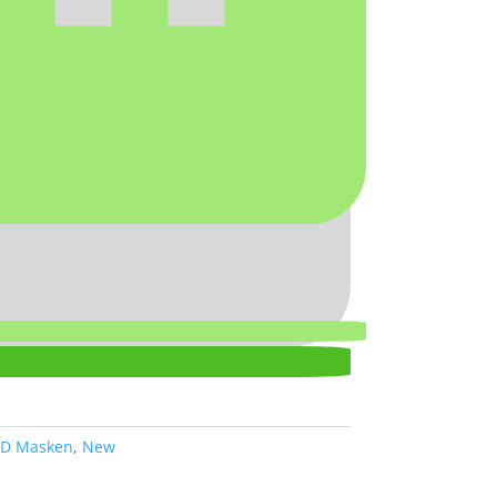
D Masken
,
New