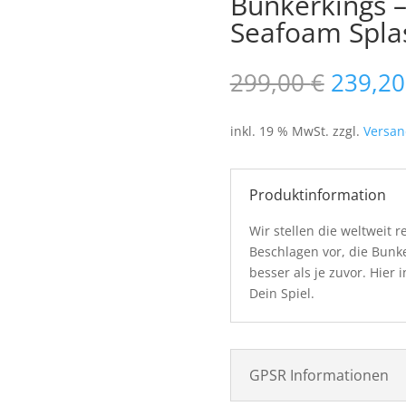
Bunkerkings 
Seafoam Spla
Ursprü
299,00
€
239,2
Preis
war:
inkl. 19 % MwSt.
zzgl.
Versan
299,00
Produktinformation
Wir stellen die weltweit 
Beschlagen vor, die Bun
besser als je zuvor. Hier 
Dein Spiel.
GPSR Informationen