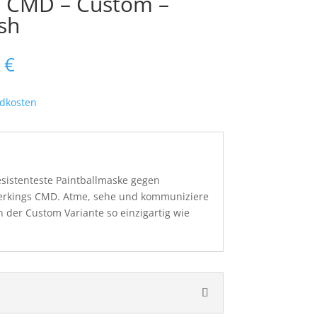
– CMD – Custom –
sh
nglicher
Aktueller
0
€
Preis
ist:
dkosten
 €
239,20 €.
resistenteste Paintballmaske gegen
kerkings CMD. Atme, sehe und kommuniziere
in der Custom Variante so einzigartig wie