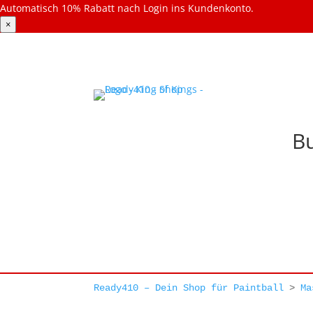
Automatisch 10% Rabatt nach Login ins Kundenkonto.
×
B
Ready410 – Dein Shop für Paintball
>
Ma