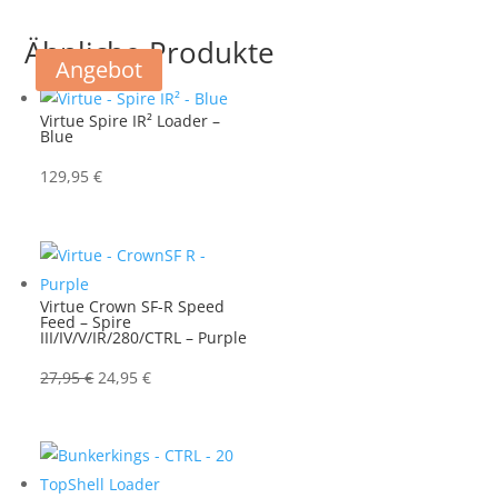
Ähnliche Produkte
Angebot
Virtue Spire IR² Loader –
Blue
129,95
€
Virtue Crown SF-R Speed
Feed – Spire
III/IV/V/IR/280/CTRL – Purple
Ursprünglicher
Aktueller
27,95
€
24,95
€
Preis
Preis
war:
ist:
27,95 €
24,95 €.