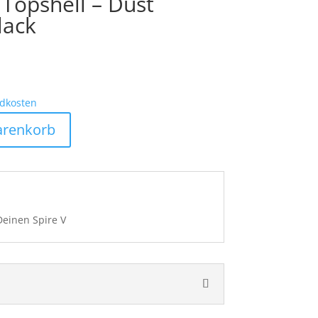
 Topshell – Dust
lack
dkosten
arenkorb
einen Spire V