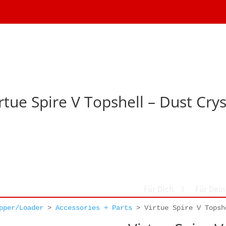
rtue Spire V Topshell – Dust Crys
Für Dich
Für Dei
pper/Loader
>
Accessories + Parts
>
Virtue Spire V Topsh