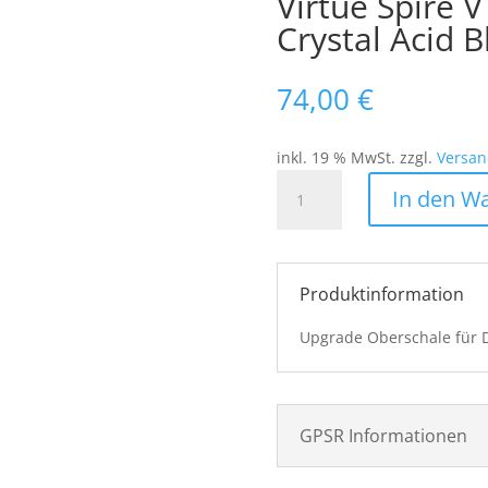
Virtue Spire V
Crystal Acid B
74,00
€
inkl. 19 % MwSt.
zzgl.
Versan
Virtue
In den W
Spire
V
Topshell
-
Produktinformation
Dust
Crystal
Upgrade Oberschale für D
Acid
Black
Menge
GPSR Informationen