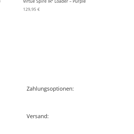
e
Virtue Spire IR² Loader – Purple
129,95
€
Zahlungsoptionen:
Versand: