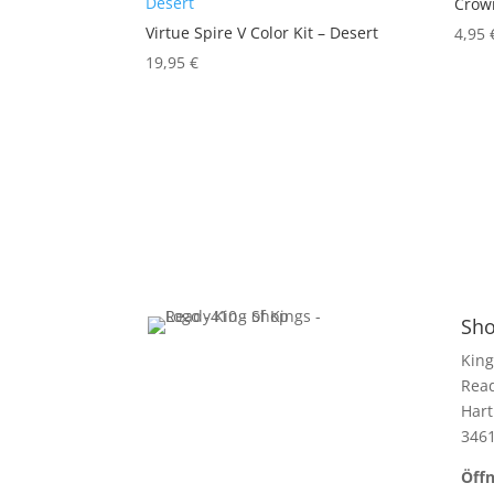
Crown
Virtue Spire V Color Kit – Desert
4,95
19,95
€
Sho
King
Rea
Hart
346
Öffn