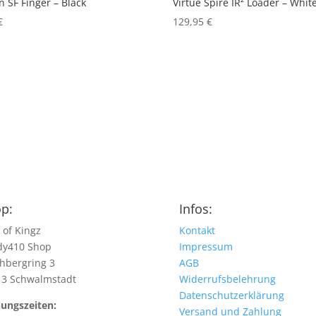
 SF Finger – Black
Virtue Spire IR² Loader – Whit
€
129,95
€
p:
Infos:
 of Kingz
Kontakt
dy410 Shop
Impressum
hbergring 3
AGB
13 Schwalmstadt
Widerrufsbelehrung
Datenschutzerklärung
ungszeiten:
Versand und Zahlung