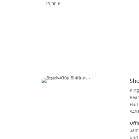
29,00
€
Sho
King
Rea
Hart
346
Öffn
Sams
und