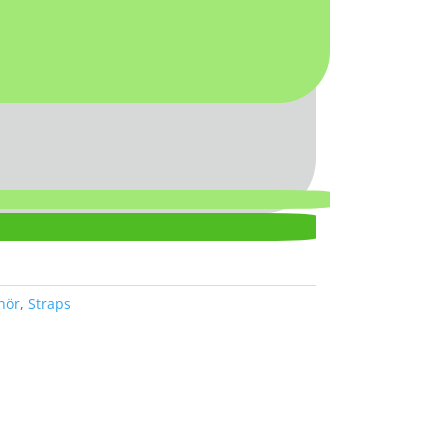
hör
,
Straps