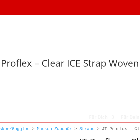
 Proflex – Clear ICE Strap Woven
Für Dich
Für Dei
sken/Goggles
>
Masken Zubehör
>
Straps
>
JT Proflex – Cl