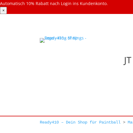
Automatisch 10% Rabatt nach Login ins Kundenkonto.
×
JT
Ready410 – Dein Shop für Paintball
>
Ma