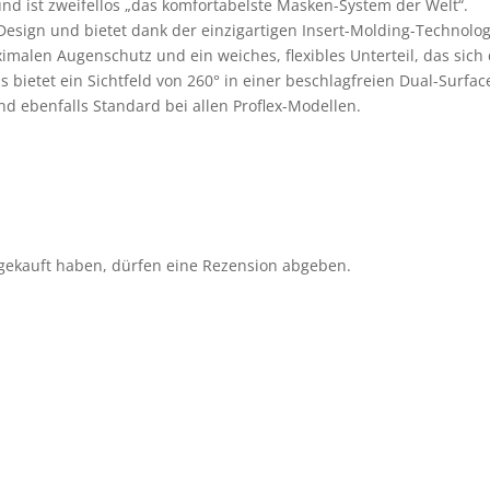
und ist zweifellos „das komfortabelste Masken-System der Welt“.
 Design und bietet dank der einzigartigen Insert-Molding-Technolo
aximalen Augenschutz und ein weiches, flexibles Unterteil, das sic
s bietet ein Sichtfeld von 260° in einer beschlagfreien Dual-Surf
d ebenfalls Standard bei allen Proflex-Modellen.
gekauft haben, dürfen eine Rezension abgeben.