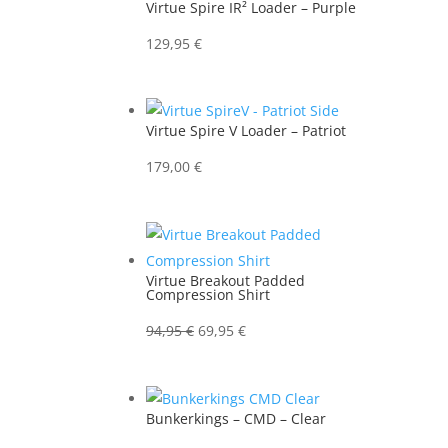
Virtue Spire IR² Loader – Purple
129,95
€
Virtue Spire V Loader – Patriot
179,00
€
Virtue Breakout Padded
Compression Shirt
Ursprünglicher
Aktueller
94,95
€
69,95
€
Preis
Preis
war:
ist:
94,95 €
69,95 €.
Bunkerkings – CMD – Clear