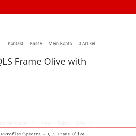
Kontakt
Kasse
Mein Konto
0 Artikel
 QLS Frame Olive with
nen Markierer
New
Paint
Sale
8/Proflex/Spectra – QLS Frame Olive