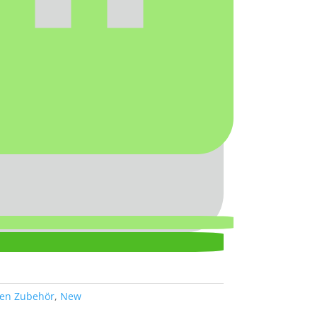
en Zubehör
,
New