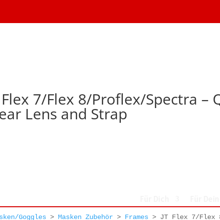
 Flex 7/Flex 8/Proflex/Spectra –
ear Lens and Strap
Für Dich
Für Dei
sken/Goggles
>
Masken Zubehör
>
Frames
>
JT Flex 7/Flex 