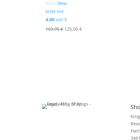
Bew
ertet mit
4.00
von 5
Ursprünglicher
Aktueller
169,95
€
125,00
€
Preis
Preis
war:
ist:
169,95 €
125,00 €.
Sho
King
Rea
Hart
346