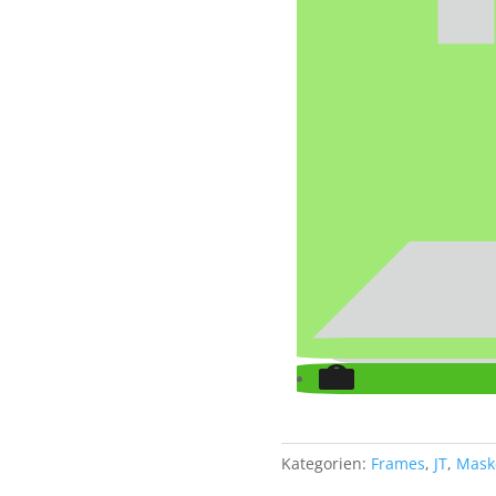
Kategorien:
Frames
,
JT
,
Mask