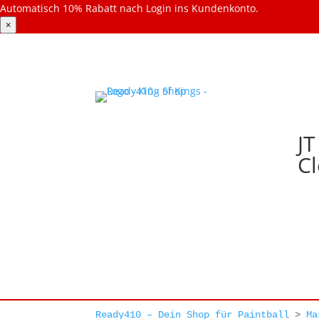
Automatisch 10% Rabatt nach Login ins Kundenkonto.
×
JT
Cl
Ready410 – Dein Shop für Paintball
>
Ma