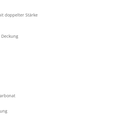
t doppelter Stärke
r Deckung
carbonat
lung