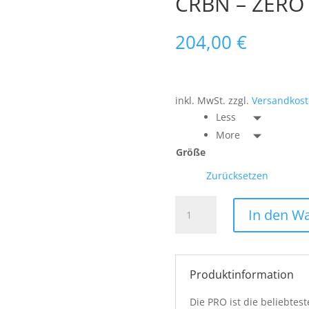
CRBN – ZERO
204,00
€
inkl. MwSt.
zzgl.
Versandkos
Less
More
Größe
Zurücksetzen
CRBN
In den W
-
ZERO
PRO
-
Produktinformation
CLEAR
Menge
Die PRO ist die beliebtes