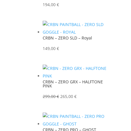
194,00
€
CRBN – ZERO SLD – Royal
149,00
€
CRBN – ZERO GRX – HALFTONE
PINK
Ursprünglicher
Aktueller
299,00
€
265,00
€
Preis
Preis
war:
ist:
299,00 €
265,00 €.
CRBN – ZERO PRO – GHOST