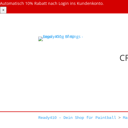
Automatisch 10% Rabatt nach Login ins Kundenkonto.
×
C
Ready410 – Dein Shop für Paintball
>
Ma