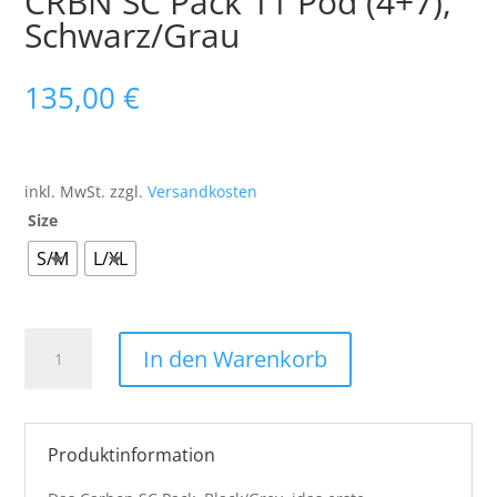
CRBN SC Pack 11 Pod (4+7),
Schwarz/Grau
135,00
€
inkl. MwSt.
zzgl.
Versandkosten
Size
S/M
L/XL
CRBN
In den Warenkorb
SC
Pack
11
Pod
Produktinformation
(4+7),
Schwarz/Grau