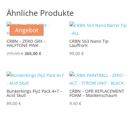
Ähnliche Produkte
Angebot
CRBN – ZERO GRX –
CRBN S63 Nano Tip
HALFTONE PINK
Lauffront
Ursprünglicher
Aktueller
299,00
€
265,00
€
99,00
€
Preis
Preis
war:
ist:
299,00 €
265,00 €.
Bunkerkings Fly2 Pack 4+7 –
CRBN – OPR REPLACEMENT
Acid Skull
FOAM – Maskenschaum
89,00
€
9,50
€