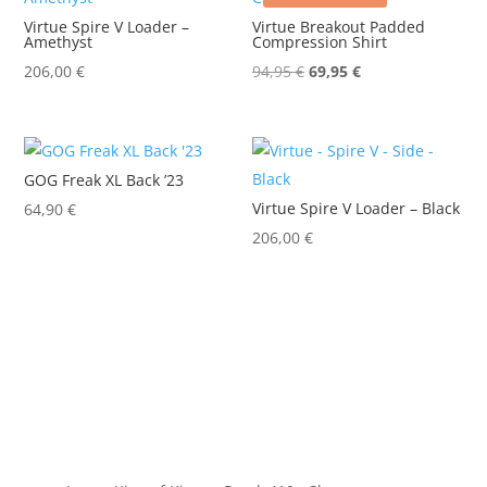
Virtue Spire V Loader –
Virtue Breakout Padded
Amethyst
Compression Shirt
Ursprünglicher
Aktueller
206,00
€
94,95
€
69,95
€
Preis
Preis
war:
ist:
94,95 €
69,95 €.
GOG Freak XL Back ’23
Virtue Spire V Loader – Black
64,90
€
206,00
€