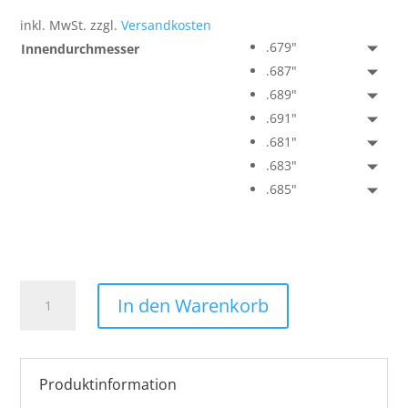
inkl. MwSt.
zzgl.
Versandkosten
.679"
Innendurchmesser
.687"
.689"
.691"
.681"
.683"
.685"
CRBN
In den Warenkorb
Paintball
-
FP
PWR
Produktinformation
Inserts