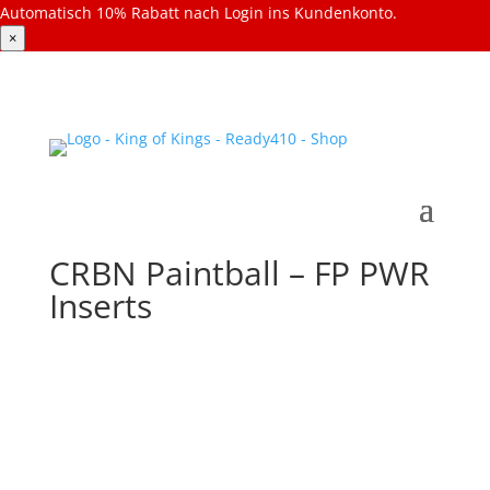
Automatisch 10% Rabatt nach Login ins Kundenkonto.
×
CRBN Paintball – FP PWR
Inserts