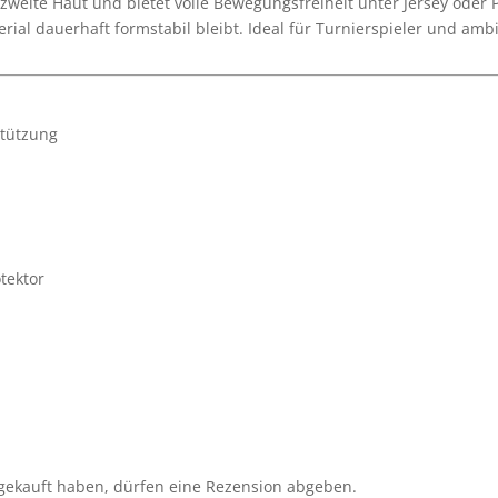
 zweite Haut und bietet volle Bewegungsfreiheit unter Jersey oder
ial dauerhaft formstabil bleibt. Ideal für Turnierspieler und ambit
tützung
tektor
gekauft haben, dürfen eine Rezension abgeben.