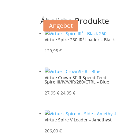
Ähnliche Produkte
Angebot
Virtue Spire 260 IR² Loader – Black
129,95
€
Virtue Crown SF-R Speed Feed –
Spire III/IV/V/IR/280/CTRL – Blue
Ursprünglicher
Aktueller
27,95
€
24,95
€
Preis
Preis
war:
ist:
27,95 €
24,95 €.
Virtue Spire V Loader – Amethyst
206,00
€