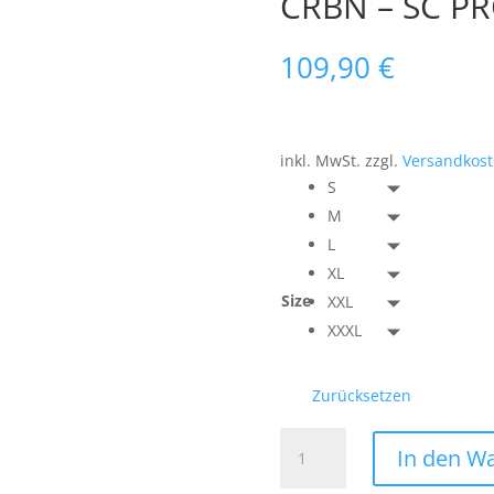
CRBN – SC PR
109,90
€
inkl. MwSt.
zzgl.
Versandkos
S
M
L
XL
Size
XXL
XXXL
Zurücksetzen
CRBN
In den W
–
SC