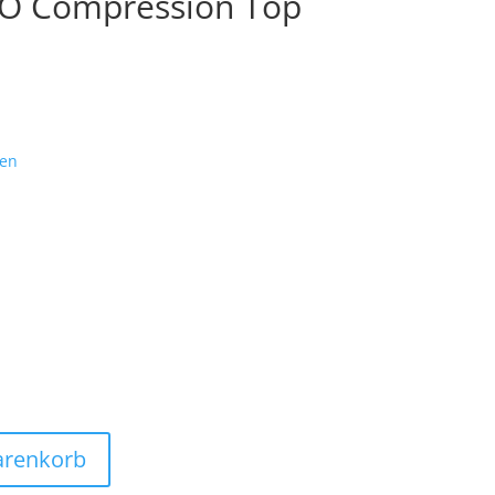
O Compression Top
ten
arenkorb