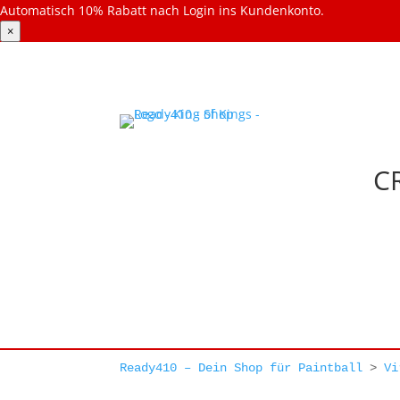
Automatisch 10% Rabatt nach Login ins Kundenkonto.
×
C
Ready410 – Dein Shop für Paintball
>
Vi