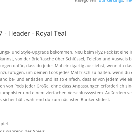
Kategorien:
Bunkerkings
,
Ne
tungs- und Style-Upgrade bekommen. Neu beim Fly2 Pack ist eine i
n kannst, von der Brieftasche über Schlüssel, Telefon und Ausweis
orgen dafür, dass du jedes Mal einzigartig aussiehst, wenn du das S
inzuzufügen, um deinen Look jedes Mal frisch zu halten, wenn du da
 Hand be- und entladen und ist so einfach, dass er von jedem wie ei
en von Pods jeder Größe, ohne dass Anpassungen erforderlich sind
haumpolster und einem vierfachen Verschlusssystem. Außerdem ver
ds sicher hält, während du zum nächsten Bunker slidest.
piel.
ods während des Spiels.