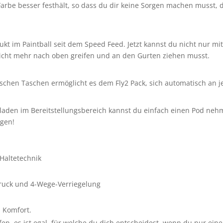
e Farbe besser festhält, so dass du dir keine Sorgen machen musst,
dukt im Paintball seit dem Speed Feed. Jetzt kannst du nicht nur m
 nicht mehr nach oben greifen und an den Gurten ziehen musst.
tischen Taschen ermöglicht es dem Fly2 Pack, sich automatisch an
laden im Bereitstellungsbereich kannst du einfach einen Pod neh
igen!
Haltetechnik
druck und 4-Wege-Verriegelung
n Komfort.
fen, es ist egal, für welche du dich entscheidest, wenn du nur ein