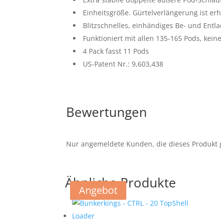
Einheitsgröße. Gürtelverlängerung ist erhä
Blitzschnelles, einhändiges Be- und Ent
Funktioniert mit allen 135-165 Pods, kein
4 Pack fasst 11 Pods
US-Patent Nr.: 9,603,438
Bewertungen
Nur angemeldete Kunden, die dieses Produkt 
Ähnliche Produkte
Angebot
Angebot
Angebot