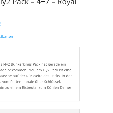
ly2 Pack – 4+7 – Royal
nglicher
Aktueller
€
Preis
ist:
dkosten
 €
89,95 €.
 Fly2 Bunkerkings Pack hat gerade ein
rade bekommen. Neu am Fly2 Pack ist eine
stasche auf der Rückseite des Packs, in der
t, vom Portemonnaie über Schlüssel,
hin zu einem Eisbeutel zum Kühlen Deiner