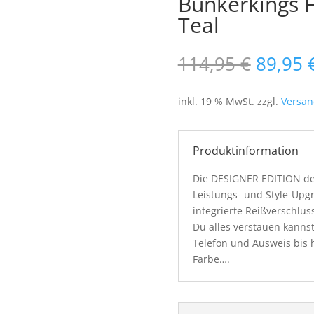
Bunkerkings F
Teal
Ursprü
114,95
€
89,95
Preis
war:
inkl. 19 % MwSt.
zzgl.
Versan
114,95
Produktinformation
Die DESIGNER EDITION des
Leistungs- und Style-Upg
integrierte Reißverschlus
Du alles verstauen kanns
Telefon und Ausweis bis 
Farbe….