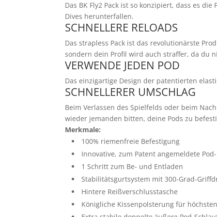
Das BK Fly2 Pack ist so konzipiert, dass es di
Dives herunterfallen.
SCHNELLERE RELOADS
Das strapless Pack ist das revolutionärste Pro
sondern dein Profil wird auch straffer, da du
VERWENDE JEDEN POD
Das einzigartige Design der patentierten elas
SCHNELLERER UMSCHLAG
Beim Verlassen des Spielfelds oder beim Nach
wieder jemanden bitten, deine Pods zu befest
Merkmale:
100% riemenfreie Befestigung
Innovative, zum Patent angemeldete Pod-
1 Schritt zum Be- und Entladen
Stabilitätsgurtsystem mit 300-Grad-Griff
Hintere Reißverschlusstasche
Königliche Kissenpolsterung für höchste
Extra stabile doppelte äußere Pod-Schlau