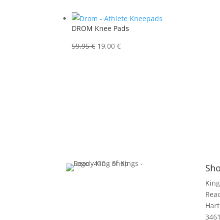
war:
ist:
27,95 €
24,95 €.
DROM Knee Pads
Ursprünglicher
Aktueller
59,95
€
19,00
€
Preis
Preis
war:
ist:
59,95 €
19,00 €.
Sho
King
Rea
Hart
346