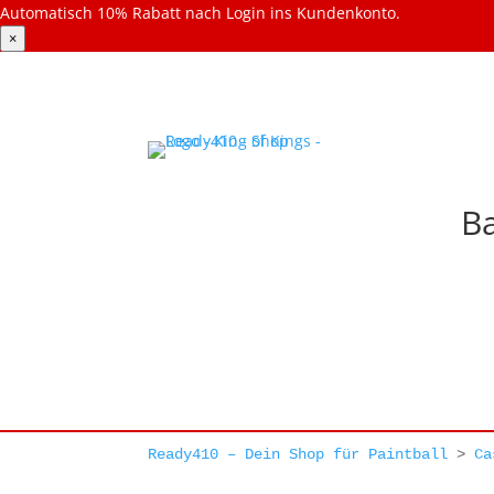
Automatisch 10% Rabatt nach Login ins Kundenkonto.
×
Ba
Ready410 – Dein Shop für Paintball
>
Ca