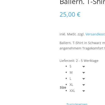
Ballern. T-Shi
25,00
€
inkl. MwSt.
zzgl.
Versandkos
Ballern. T-Shirt in Schwarz m
angenehmem Tragekomfort für
Lieferzeit:
2 - 5 Werktage
S
M
L
XL
Size
XXL
Zurücksetzen