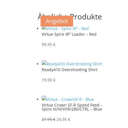
Ähnliche Produkte
Angebot
Angebot
Virtue Spire IR² Loader – Red
99,95
€
Ready410 Overshooting Shirt
19,90
€
Virtue Crown SF-R Speed Feed –
Spire III/IV/V/IR/280/CTRL – Blue
Ursprünglicher
Aktueller
27,95
€
24,95
€
Preis
Preis