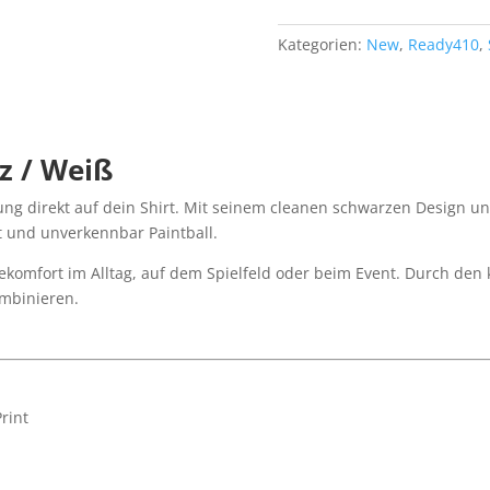
Kategorien:
New
,
Ready410
,
rz / Weiß
llung direkt auf dein Shirt. Mit seinem cleanen schwarzen Design u
kt und unverkennbar Paintball.
omfort im Alltag, auf dem Spielfeld oder beim Event. Durch den kla
ombinieren.
rint