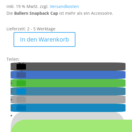
war:
ist:
inkl. 19 % MwSt.
zzgl.
Versandkosten
29,00 €
24,00 €.
Die
Ballern Snapback Cap
ist mehr als ein Accessoire.
Lieferzeit:
2 - 5 Werktage
In den Warenkorb
Ballern.
Logo
Cap
Teilen:
-
TwoTone
Black
Pink
Menge