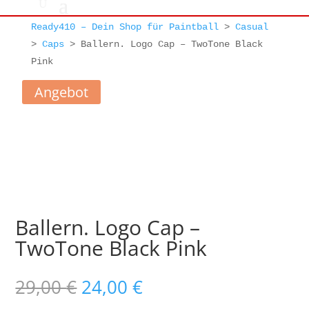
Ready410 – Dein Shop für Paintball
>
Casual
>
Caps
>
Ballern. Logo Cap – TwoTone Black
Pink
Angebot
Ballern. Logo Cap –
TwoTone Black Pink
Ursprünglicher
Aktueller
29,00
€
24,00
€
Preis
Preis