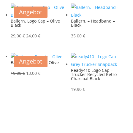
Angebot
Ballern. Logo Cap – Olive
Ballern. – Headband –
Black
Black
Ursprünglicher
Aktueller
29,00
€
24,00
€
35,00
€
Preis
Preis
war:
ist:
29,00 €
24,00 €.
Angebot
Ballern. – Beanie – Olive
Ready410 Logo Cap –
Ursprünglicher
Aktueller
19,00
€
13,00
€
Trucker Recycled Retro
Charcoal Black
Preis
Preis
war:
ist:
19,90
€
19,00 €
13,00 €.