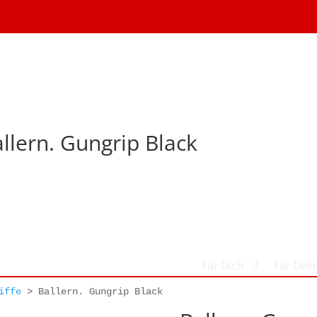
llern. Gungrip Black
Für Dich
Für Dei
iffe
>
Ballern. Gungrip Black