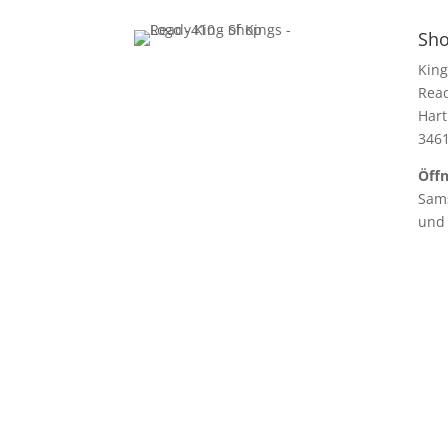
Sho
King
Rea
Hart
346
Öffn
Sams
und