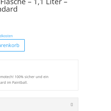
lasche – 1,1 Liter –
ndard
dkosten
arenkorb
Armotech! 100% sicher und ein
ard im Paintball.