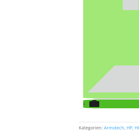
Kategorien:
Armotech
,
HP
,
H