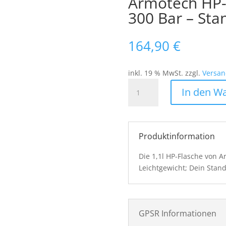
Armotech HP-F
300 Bar – Sta
164,90
€
inkl. 19 % MwSt.
zzgl.
Versan
Armotech
In den W
HP-
Flasche
-
1,1
Produktinformation
Liter
-
Die 1,1l HP-Flasche von 
300
Leichtgewicht; Dein Stand
Bar
-
Standard
Menge
GPSR Informationen