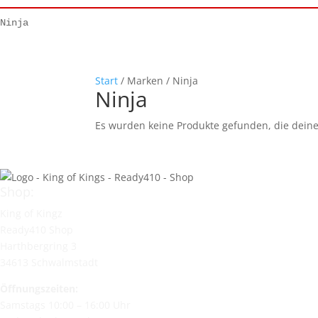
Ninja
Start
/ Marken / Ninja
Ninja
Es wurden keine Produkte gefunden, die dein
Shop:
King of Kingz
Ready410 Shop
Harthbergring 3
34613 Schwalmstadt
Öffnungszeiten:
Samstags 10:00 – 16:00 Uhr