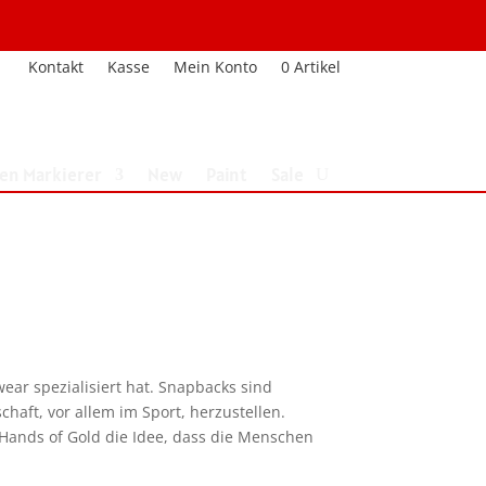
Kontakt
Kasse
Mein Konto
0 Artikel
nen Markierer
New
Paint
Sale
ar spezialisiert hat. Snapbacks sind
haft, vor allem im Sport, herzustellen.
e Hands of Gold die Idee, dass die Menschen