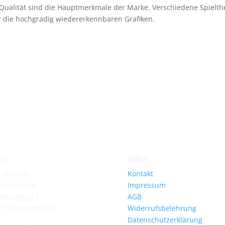
 Qualität sind die Hauptmerkmale der Marke. Verschiedene Spielth
ür die hochgradig wiedererkennbaren Grafiken.
p:
Infos:
 of Kingz
Kontakt
dy410 Shop
Impressum
hbergring 3
AGB
13 Schwalmstadt
Widerrufsbelehrung
Datenschutzerklärung